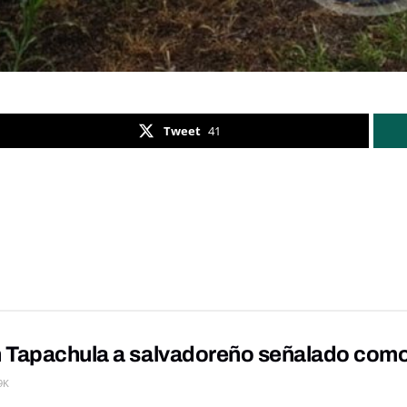
Tweet
41
 Tapachula a salvadoreño señalado como p
9K