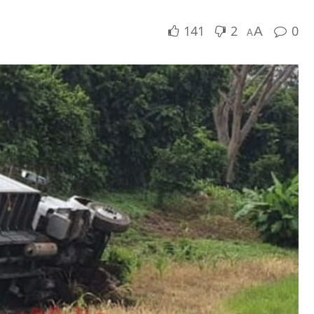
141
2
0
A
A