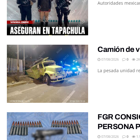
Autoridades mexicana
Camión de v
07/08/2026
0
2
La pesada unidad re
FGR CONSI
PERSONA P
07/08/2026
0
1.