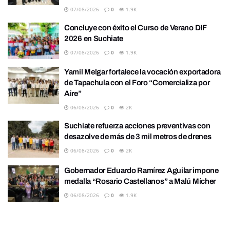
07/08/2026
0
1.9K
Concluye con éxito el Curso de Verano DIF
2026 en Suchiate
07/08/2026
0
1.9K
Yamil Melgar fortalece la vocación exportadora
de Tapachula con el Foro “Comercializa por
Aire”
06/08/2026
0
2K
Suchiate refuerza acciones preventivas con
desazolve de más de 3 mil metros de drenes
06/08/2026
0
2K
Gobernador Eduardo Ramírez Aguilar impone
medalla “Rosario Castellanos” a Malú Mícher
06/08/2026
0
1.9K