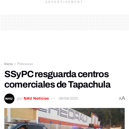
ADVERTISEMENT
Inicio
Policiacas
SSyPC resguarda centros
comerciales de Tapachula
A
por
NAU Noticias
08/04/2020
A