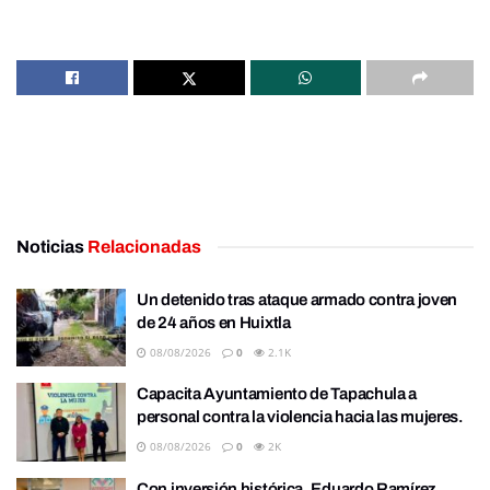
Noticias
Relacionadas
Un detenido tras ataque armado contra joven
de 24 años en Huixtla
08/08/2026
0
2.1K
Capacita Ayuntamiento de Tapachula a
personal contra la violencia hacia las mujeres.
08/08/2026
0
2K
Con inversión histórica, Eduardo Ramírez