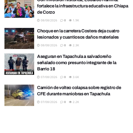
fortalece la infraestructura educativa en Chiapa
de Corzo
08/08/2026
0
1.9K
Choque en la carretera Costera deja cuatro
lesionados y cuantiosos daños materiales
08/08/2026
0
2.3K
Aseguran en Tapachula a salvadoreño
señalado como presunto integrante de la
Barrio 18
07/08/2026
0
3.6K
Camión de volteo colapsa sobre registro de
CFE durante maniobras en Tapachula
07/08/2026
0
2.2K