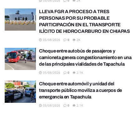
05/08/2026
0
2K
LLEVA FGR A PROCESO A TRES
PERSONAS POR SU PROBABLE
PARTICIPACIÓN EN EL TRANSPORTE
ILÍCITO DE HIDROCARBURO EN CHIAPAS
05/08/2026
0
2K
Choque entre autobús de pasajeros y
camioneta genera congestionamiento en una
de las principales vialidades de Tapachula
05/08/2026
0
2.1K
Choque entre automóvil y unidad del
transporte público moviliza a cuerpos de
emergencia en Tapachula
05/08/2026
0
2.1K