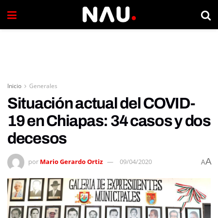
Inicio
Generales
Situación actual del COVID-
19 en Chiapas: 34 casos y dos
decesos
A
por
Mario Gerardo Ortiz
09/04/2020
A