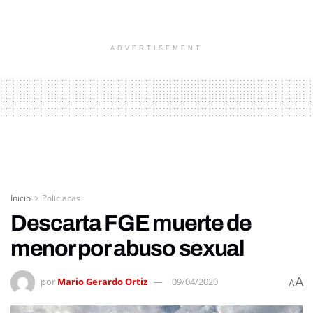
ADVERTISEMENT
Inicio
Policiacas
Descarta FGE muerte de
menor por abuso sexual
A
por
Mario Gerardo Ortiz
09/04/2020
A