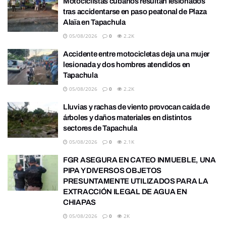
Motociclistas cubanos resultan lesionados
tras accidentarse en paso peatonal de Plaza
Alaïa en Tapachula
05/08/2026
0
2.2K
Accidente entre motocicletas deja una mujer
lesionada y dos hombres atendidos en
Tapachula
05/08/2026
0
2.2K
Lluvias y rachas de viento provocan caída de
árboles y daños materiales en distintos
sectores de Tapachula
05/08/2026
0
2.1K
FGR ASEGURA EN CATEO INMUEBLE, UNA
PIPA Y DIVERSOS OBJETOS
PRESUNTAMENTE UTILIZADOS PARA LA
EXTRACCIÓN ILEGAL DE AGUA EN
CHIAPAS
05/08/2026
0
2K