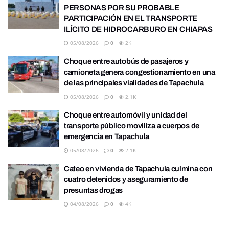
PERSONAS POR SU PROBABLE
PARTICIPACIÓN EN EL TRANSPORTE
ILÍCITO DE HIDROCARBURO EN CHIAPAS
05/08/2026
0
2K
Choque entre autobús de pasajeros y
camioneta genera congestionamiento en una
de las principales vialidades de Tapachula
05/08/2026
0
2.1K
Choque entre automóvil y unidad del
transporte público moviliza a cuerpos de
emergencia en Tapachula
05/08/2026
0
2.1K
Cateo en vivienda de Tapachula culmina con
cuatro detenidos y aseguramiento de
presuntas drogas
04/08/2026
0
4K