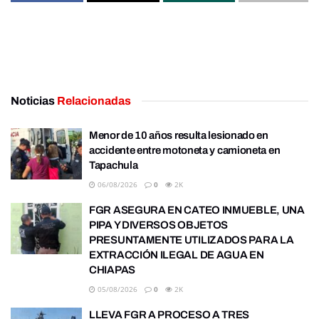
Noticias
Relacionadas
Menor de 10 años resulta lesionado en
accidente entre motoneta y camioneta en
Tapachula
06/08/2026
0
2K
FGR ASEGURA EN CATEO INMUEBLE, UNA
PIPA Y DIVERSOS OBJETOS
PRESUNTAMENTE UTILIZADOS PARA LA
EXTRACCIÓN ILEGAL DE AGUA EN
CHIAPAS
05/08/2026
0
2K
LLEVA FGR A PROCESO A TRES