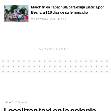
Marchan en Tapachula para exigir justicia por
Beany, a 110 días de su feminicidio
25/07/2026
0
2.1K
ADVERTISEMENT
Inicio
Policiacas
Localizan taxi en la colonia