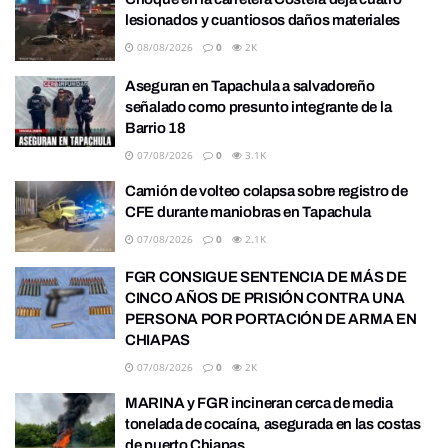
lesionados y cuantiosos daños materiales
08/08/2026
0
2K
Aseguran en Tapachula a salvadoreño
señalado como presunto integrante de la
Barrio 18
07/08/2026
0
3.1K
Camión de volteo colapsa sobre registro de
CFE durante maniobras en Tapachula
07/08/2026
0
2.1K
FGR CONSIGUE SENTENCIA DE MÁS DE
CINCO AÑOS DE PRISIÓN CONTRA UNA
PERSONA POR PORTACIÓN DE ARMA EN
CHIAPAS
07/08/2026
0
2K
MARINA y FGR incineran cerca de media
tonelada de cocaína, asegurada en las costas
de puerto Chiapas