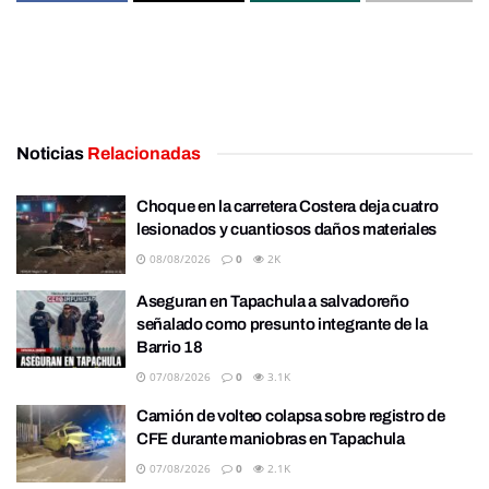
Noticias
Relacionadas
Choque en la carretera Costera deja cuatro
lesionados y cuantiosos daños materiales
08/08/2026
0
2K
Aseguran en Tapachula a salvadoreño
señalado como presunto integrante de la
Barrio 18
07/08/2026
0
3.1K
Camión de volteo colapsa sobre registro de
CFE durante maniobras en Tapachula
07/08/2026
0
2.1K