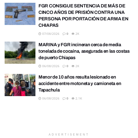
FGR CONSIGUE SENTENCIA DE MÁS DE
CINCO AÑOS DE PRISIÓN CONTRA UNA
PERSONA POR PORTACIÓN DE ARMA EN
CHIAPAS
07/08/2026
0
2K
MARINA y FGR incineran cerca de media
tonelada de cocaína, asegurada en las costas
de puerto Chiapas
06/08/2026
0
2K
Menor de 10 años resulta lesionado en
accidente entre motoneta y camioneta en
Tapachula
06/08/2026
0
2.1K
ADVERTISEMENT