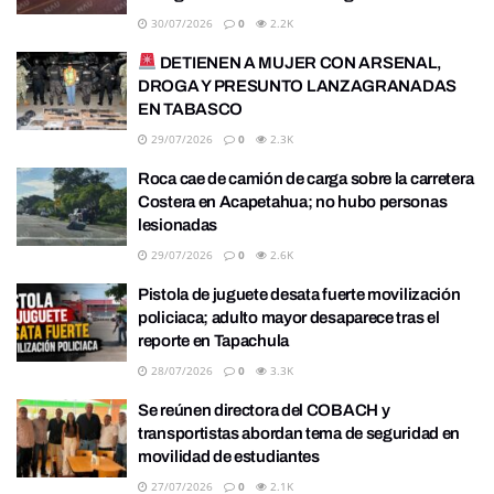
30/07/2026
0
2.2K
DETIENEN A MUJER CON ARSENAL,
DROGA Y PRESUNTO LANZAGRANADAS
EN TABASCO
29/07/2026
0
2.3K
Roca cae de camión de carga sobre la carretera
Costera en Acapetahua; no hubo personas
lesionadas
29/07/2026
0
2.6K
Pistola de juguete desata fuerte movilización
policiaca; adulto mayor desaparece tras el
reporte en Tapachula
28/07/2026
0
3.3K
Se reúnen directora del COBACH y
transportistas abordan tema de seguridad en
movilidad de estudiantes
27/07/2026
0
2.1K