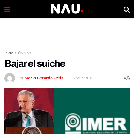
Inicio
Opinión
Bajar el suiche
A
por
Mario Gerardo Ortiz
26/06/2019
A