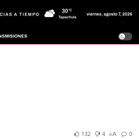
30
°C
viernes, agosto 7, 2026
CIAS A TIEMPO
Tapachula
NSMISIONES
132
4
0
A
A