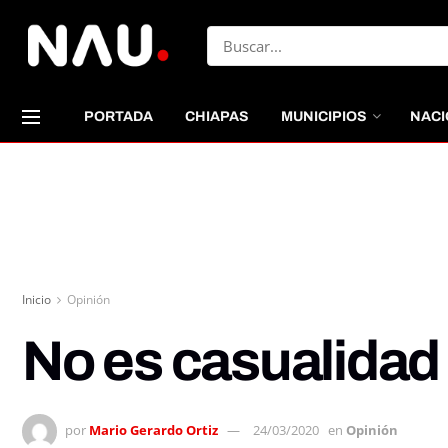
PORTADA
CHIAPAS
MUNICIPIOS
NACI
Inicio
Opinión
No es casualidad
por
Mario Gerardo Ortiz
24/03/2020
en
Opinión