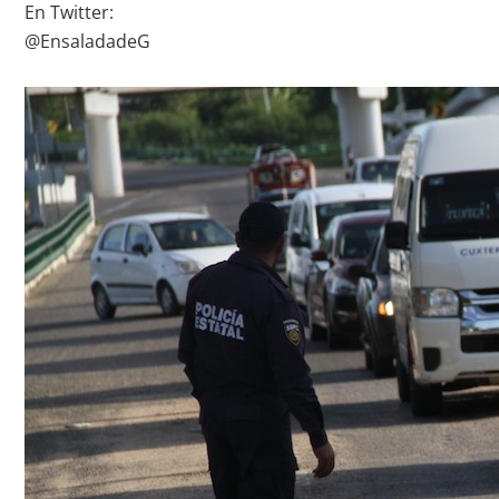
En Twitter:
@EnsaladadeG