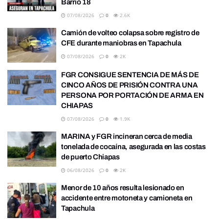
Barrio 18
07/08/2026
0
2.6K
Camión de volteo colapsa sobre registro de
CFE durante maniobras en Tapachula
07/08/2026
0
2K
FGR CONSIGUE SENTENCIA DE MÁS DE
CINCO AÑOS DE PRISIÓN CONTRA UNA
PERSONA POR PORTACIÓN DE ARMA EN
CHIAPAS
07/08/2026
0
1.9K
MARINA y FGR incineran cerca de media
tonelada de cocaína, asegurada en las costas
de puerto Chiapas
06/08/2026
0
2K
Menor de 10 años resulta lesionado en
accidente entre motoneta y camioneta en
Tapachula