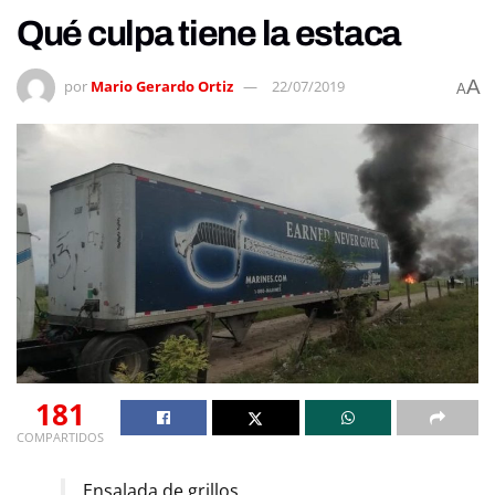
Qué culpa tiene la estaca
A
por
Mario Gerardo Ortiz
22/07/2019
A
181
COMPARTIDOS
Ensalada de grillos