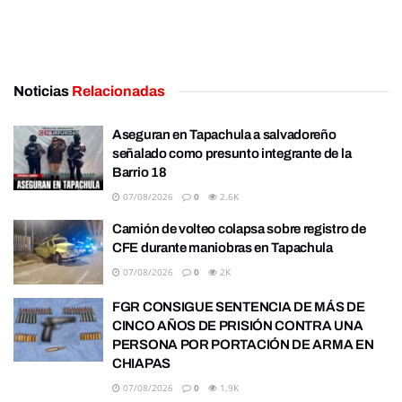
Noticias
Relacionadas
Aseguran en Tapachula a salvadoreño
señalado como presunto integrante de la
Barrio 18
07/08/2026
0
2.6K
Camión de volteo colapsa sobre registro de
CFE durante maniobras en Tapachula
07/08/2026
0
2K
FGR CONSIGUE SENTENCIA DE MÁS DE
CINCO AÑOS DE PRISIÓN CONTRA UNA
PERSONA POR PORTACIÓN DE ARMA EN
CHIAPAS
07/08/2026
0
1.9K