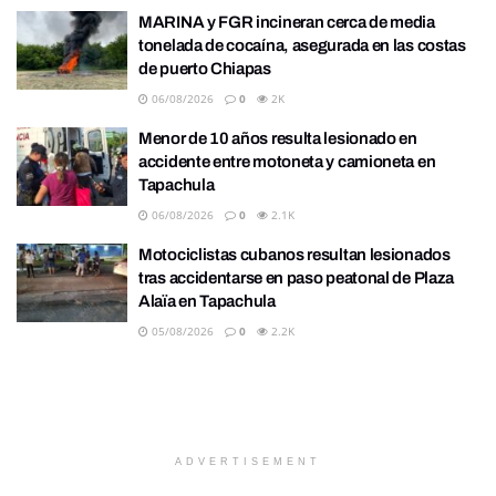
MARINA y FGR incineran cerca de media
tonelada de cocaína, asegurada en las costas
de puerto Chiapas
06/08/2026
0
2K
Menor de 10 años resulta lesionado en
accidente entre motoneta y camioneta en
Tapachula
06/08/2026
0
2.1K
Motociclistas cubanos resultan lesionados
tras accidentarse en paso peatonal de Plaza
Alaïa en Tapachula
05/08/2026
0
2.2K
ADVERTISEMENT