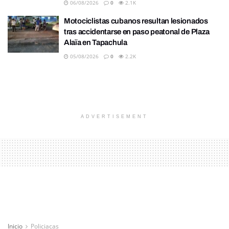
06/08/2026
0
2.1K
Motociclistas cubanos resultan lesionados
tras accidentarse en paso peatonal de Plaza
Alaïa en Tapachula
05/08/2026
0
2.2K
ADVERTISEMENT
Inicio
Policiacas