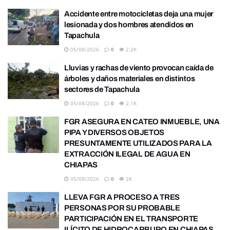
Accidente entre motocicletas deja una mujer
lesionada y dos hombres atendidos en
Tapachula
05/08/2026
0
2.2K
Lluvias y rachas de viento provocan caída de
árboles y daños materiales en distintos
sectores de Tapachula
05/08/2026
0
2.1K
FGR ASEGURA EN CATEO INMUEBLE, UNA
PIPA Y DIVERSOS OBJETOS
PRESUNTAMENTE UTILIZADOS PARA LA
EXTRACCIÓN ILEGAL DE AGUA EN
CHIAPAS
05/08/2026
0
2K
LLEVA FGR A PROCESO A TRES
PERSONAS POR SU PROBABLE
PARTICIPACIÓN EN EL TRANSPORTE
ILÍCITO DE HIDROCARBURO EN CHIAPAS