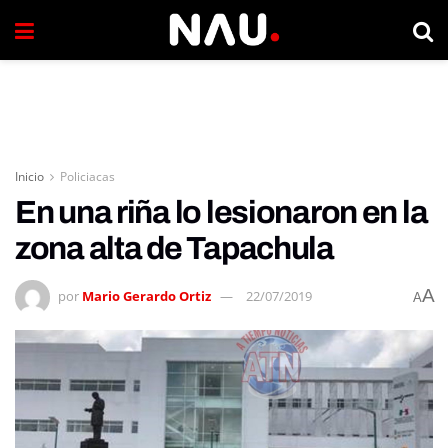
Inicio
Policiacas
En una riña lo lesionaron en la
zona alta de Tapachula
A
por
Mario Gerardo Ortiz
22/07/2019
A