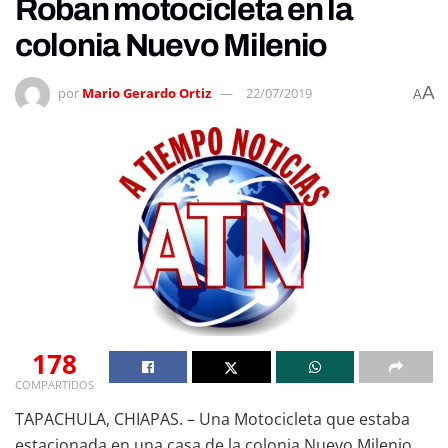
Roban motocicleta en la
colonia Nuevo Milenio
A
por
Mario Gerardo Ortiz
22/07/2019
A
178
COMPARTIDOS
TAPACHULA, CHIAPAS. – Una Motocicleta que estaba
estacionada en una casa de la colonia Nuevo Milenio,