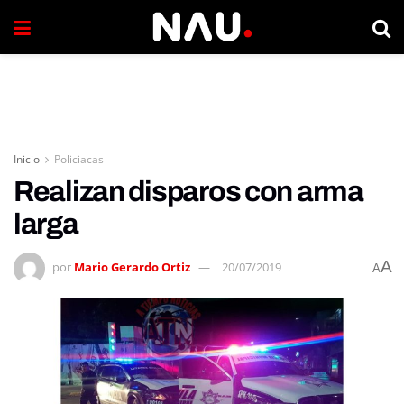
Inicio
Policiacas
Realizan disparos con arma
larga
A
por
Mario Gerardo Ortiz
20/07/2019
A