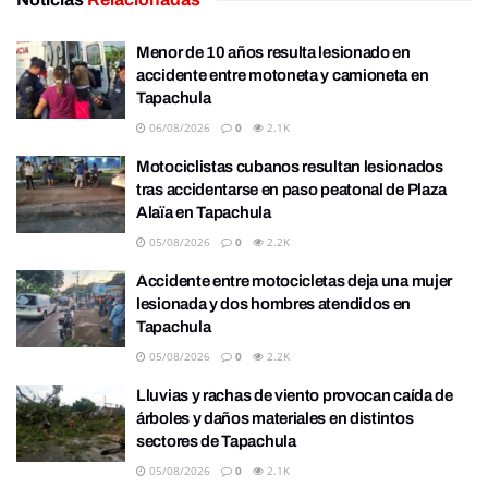
Menor de 10 años resulta lesionado en
accidente entre motoneta y camioneta en
Tapachula
06/08/2026
0
2.1K
Motociclistas cubanos resultan lesionados
tras accidentarse en paso peatonal de Plaza
Alaïa en Tapachula
05/08/2026
0
2.2K
Accidente entre motocicletas deja una mujer
lesionada y dos hombres atendidos en
Tapachula
05/08/2026
0
2.2K
Lluvias y rachas de viento provocan caída de
árboles y daños materiales en distintos
sectores de Tapachula
05/08/2026
0
2.1K