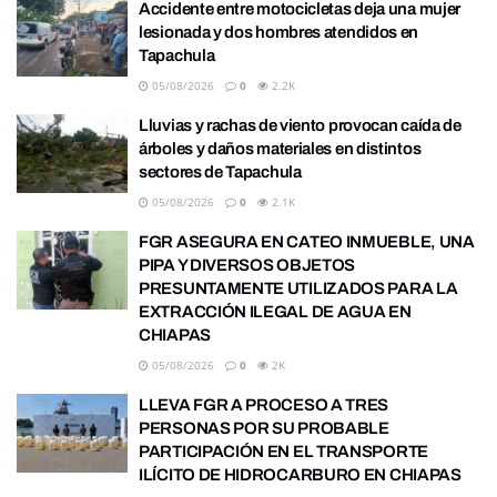
Accidente entre motocicletas deja una mujer
lesionada y dos hombres atendidos en
Tapachula
05/08/2026
0
2.2K
Lluvias y rachas de viento provocan caída de
árboles y daños materiales en distintos
sectores de Tapachula
05/08/2026
0
2.1K
FGR ASEGURA EN CATEO INMUEBLE, UNA
PIPA Y DIVERSOS OBJETOS
PRESUNTAMENTE UTILIZADOS PARA LA
EXTRACCIÓN ILEGAL DE AGUA EN
CHIAPAS
05/08/2026
0
2K
LLEVA FGR A PROCESO A TRES
PERSONAS POR SU PROBABLE
PARTICIPACIÓN EN EL TRANSPORTE
ILÍCITO DE HIDROCARBURO EN CHIAPAS