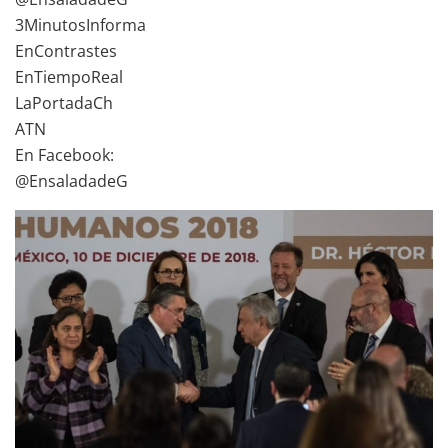
3MinutosInforma
EnContrastes
EnTiempoReal
LaPortadaCh
ATN
En Facebook:
@EnsaladadeG