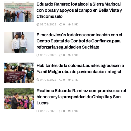
Eduardo Ramírez fortalece la Sierra Mariscal
con obras y apoyos al campo en Bella Vista y
Chicomuselo
05/08/2026
0
1.9K
Elmer de Jesús fortalece coordinación con el
Centro Estatal de Control de Confianza para
reforzar la seguridad en Suchiate
05/08/2026
0
1.9K
Habitantes de la colonia Laureles agradecen a
Yamil Melgar obra de pavimentación integral
04/08/2026
0
2.1K
Reafirma Eduardo Ramírez compromiso con el
bienestar y la prosperidad de Chiapilla y San
Lucas
04/08/2026
0
1.9K