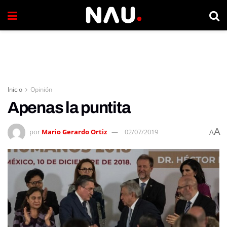
Inicio
Opinión
Apenas la puntita
A
por
Mario Gerardo Ortiz
02/07/2019
A