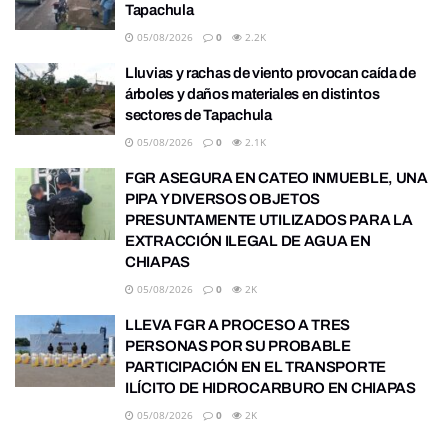
Tapachula
05/08/2026
0
2.2K
Lluvias y rachas de viento provocan caída de
árboles y daños materiales en distintos
sectores de Tapachula
05/08/2026
0
2.1K
FGR ASEGURA EN CATEO INMUEBLE, UNA
PIPA Y DIVERSOS OBJETOS
PRESUNTAMENTE UTILIZADOS PARA LA
EXTRACCIÓN ILEGAL DE AGUA EN
CHIAPAS
05/08/2026
0
2K
LLEVA FGR A PROCESO A TRES
PERSONAS POR SU PROBABLE
PARTICIPACIÓN EN EL TRANSPORTE
ILÍCITO DE HIDROCARBURO EN CHIAPAS
05/08/2026
0
2K