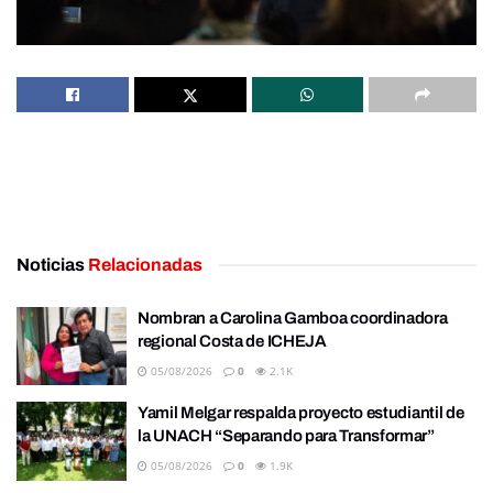
Noticias
Relacionadas
Nombran a Carolina Gamboa coordinadora
regional Costa de ICHEJA
05/08/2026
0
2.1K
Yamil Melgar respalda proyecto estudiantil de
la UNACH “Separando para Transformar”
05/08/2026
0
1.9K