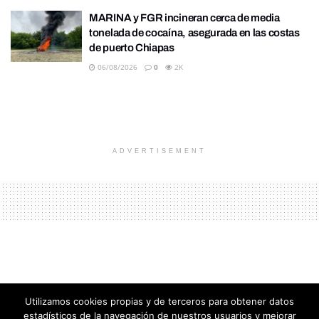
MARINA y FGR incineran cerca de media
tonelada de cocaína, asegurada en las costas
de puerto Chiapas
06/08/2026
0
2K
ADVERTISEMENT
Utilizamos cookies propias y de terceros para obtener datos
Inicio
Policiacas
estadísticos de la navegación de nuestros usuarios y mejorar