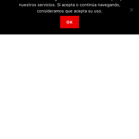
Entran a robar a la empresa
nuestros servicios. Si acepta o continúa navegando,
consideramos que acepta su uso.
recicladora de metales de
OK
Chiapas
A
por
Mario Gerardo Ortiz
18/09/2019
A
212