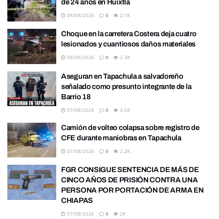
de 24 años en Huixtla
08/08/2026
0
2.1K
Choque en la carretera Costera deja cuatro
lesionados y cuantiosos daños materiales
08/08/2026
0
2.3K
Aseguran en Tapachula a salvadoreño
señalado como presunto integrante de la
Barrio 18
07/08/2026
0
3.6K
Camión de volteo colapsa sobre registro de
CFE durante maniobras en Tapachula
07/08/2026
0
2.2K
FGR CONSIGUE SENTENCIA DE MÁS DE
CINCO AÑOS DE PRISIÓN CONTRA UNA
PERSONA POR PORTACIÓN DE ARMA EN
CHIAPAS
07/08/2026
0
2K