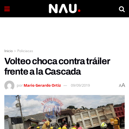
Inicio
Policiacas
Volteo choca contra tráiler
frente a la Cascada
A
por
Mario Gerardo Ortiz
09/09/2019
A