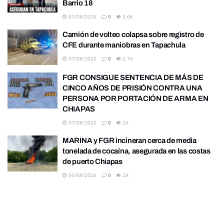
Barrio 18
07/08/2026
0
3.6K
Camión de volteo colapsa sobre registro de
CFE durante maniobras en Tapachula
07/08/2026
0
2.1K
FGR CONSIGUE SENTENCIA DE MÁS DE
CINCO AÑOS DE PRISIÓN CONTRA UNA
PERSONA POR PORTACIÓN DE ARMA EN
CHIAPAS
07/08/2026
0
2K
MARINA y FGR incineran cerca de media
tonelada de cocaína, asegurada en las costas
de puerto Chiapas
06/08/2026
0
2K