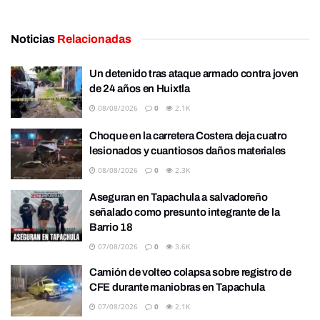
Noticias
Relacionadas
Un detenido tras ataque armado contra joven
de 24 años en Huixtla
08/08/2026
0
2.1K
Choque en la carretera Costera deja cuatro
lesionados y cuantiosos daños materiales
08/08/2026
0
2.3K
Aseguran en Tapachula a salvadoreño
señalado como presunto integrante de la
Barrio 18
07/08/2026
0
3.6K
Camión de volteo colapsa sobre registro de
CFE durante maniobras en Tapachula
07/08/2026
0
2.1K